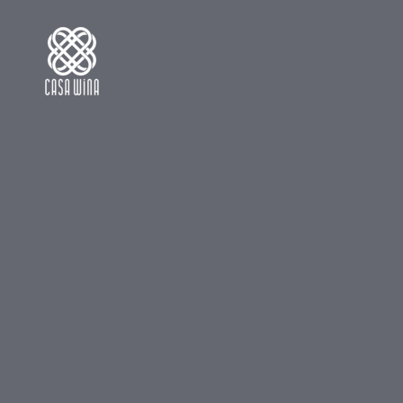
跳
跳
过
到
链
主
接
导
航
跳
到
内
容